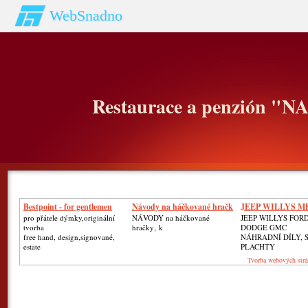
WebSnadno
Restaurace a penzión "
Bestpoint - for gentlemen
Návody na háčkované hračk
JEEP WILLYS M
GPW
pro přátele dýmky,originální
NÁVODY na háčkované
JEEP WILLYS FOR
tvorba
hračky‚ k
DODGE GMC
free hand, design,signované,
NÁHRADNÍ DÍLY, 
estate
PLACHTY
Tvorba webových strá