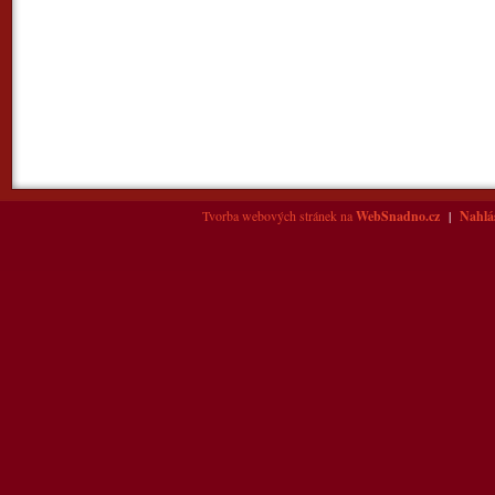
Tvorba webových stránek na
WebSnadno.cz
|
Nahlás