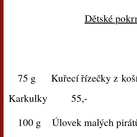
Dětské pok
75 g
Kuřecí řízečky z ko
Karkulky
55,-
100 g
Úlovek malých pirát