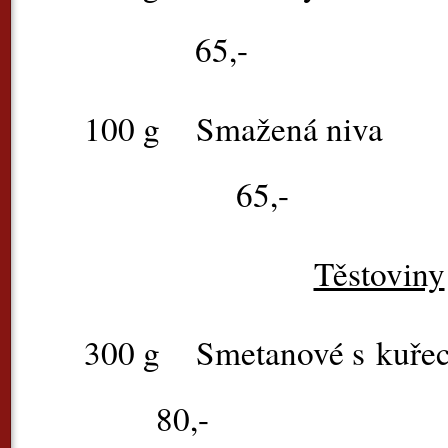
65,-
100 g
Smaže
65,-
Těstoviny
300 g
Smetanové s 
80,-