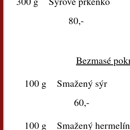
300 g
Sýrové 
80,-
Bezmasé pok
100 g
Smaže
60,-
100 g
Smažený