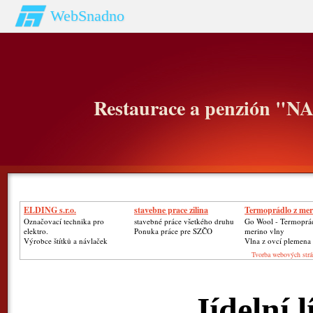
WebSnadno
Restaurace a penzión "
ELDING s.r.o.
stavebne prace zilina
Termoprádlo z mer
Označovací technika pro
stavebné práce všetkého druhu
Go Wool - Termoprá
elektro.
Ponuka práce pre SZČO
merino vlny
Výrobce štítků a návlaček
Vlna z ovcí plemena
Tvorba webových strá
Jídelní l