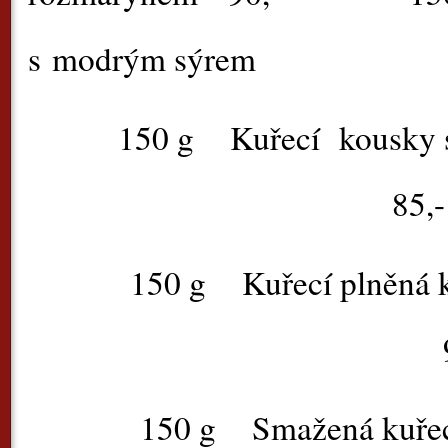
s modrým sýrem
150 g
Kuřecí kousky 
85,-
150 g
Kuřecí plněná 
9
150 g
Smažená kuřec