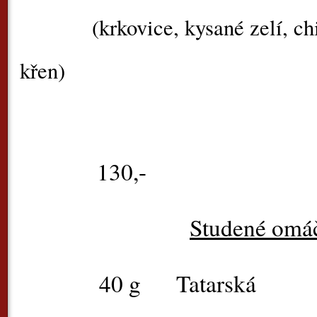
(krkovice, kysané zelí, ch
křen)
130,-
Studené omá
40 g
Tat