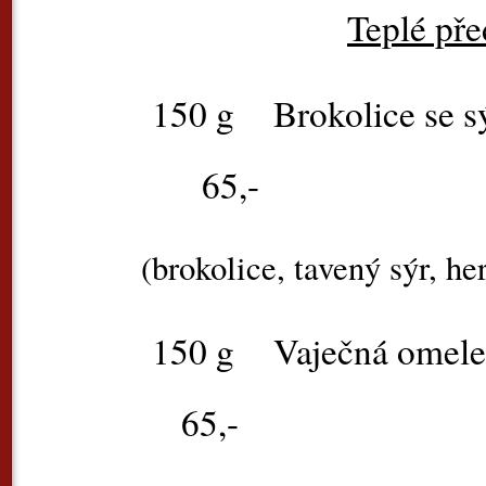
Teplé př
150 g
Brokolice se
65,-
(brokolice, tavený sýr, h
150 g
Vaječná ome
65,-