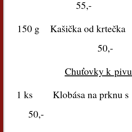
55,-
150 g
Kašička od krtečka
50,-
Chuťovky k pivu
1 ks Klobása na prknu s
50,-