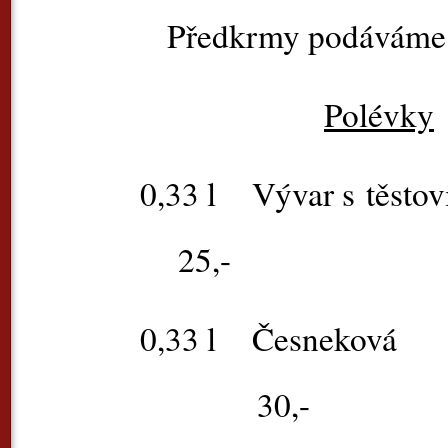
Předkrmy podáváme s b
Polévky
0,33 l
Vývar s těsto
25,-
0,33 l
Čes
30,-