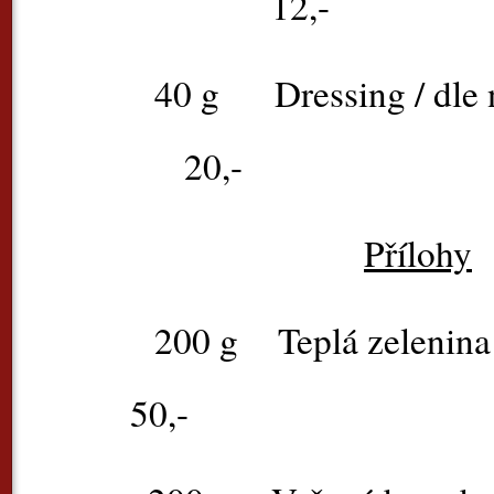
12,-
40 g
Dressing 
20,-
Přílohy
200 g
Teplá zelen
50,-