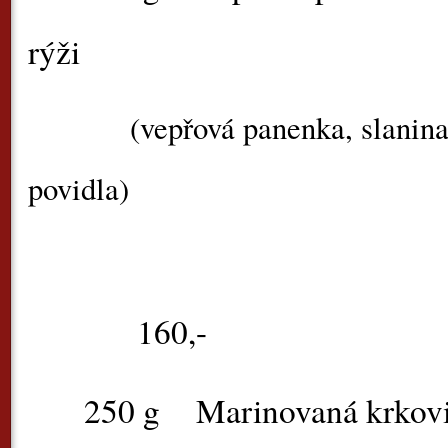
rýži
(vepřová panenka, slanina,
povidla)
160,-
250 g
Marinovaná krkovi