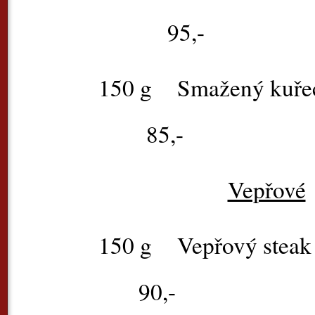
95,-
150 g
Smažený 
85,-
Vepřové
150 g
Vepřo
90,-