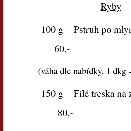
Ryby
100 g
Pstruh 
60,-
(váha dle nabídky, 1 dkg 
150 g
Filé tres
80,-