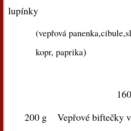
lupínky
(vepřová panenka,cibule,s
)
kopr, paprika
160,
200 g
Vepřové biftečky 