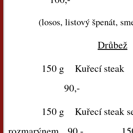
(losos, listový špenát, sm
Drůbež
150 g
Kuře
90,-
150 g
Kuřecí steak s
rozmarýnem
90,-
1
5