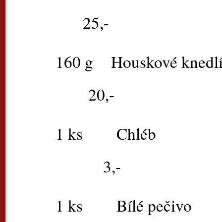
25,-
160 g
Houskov
20,-
1 ks 
3,-
1 ks Bíl