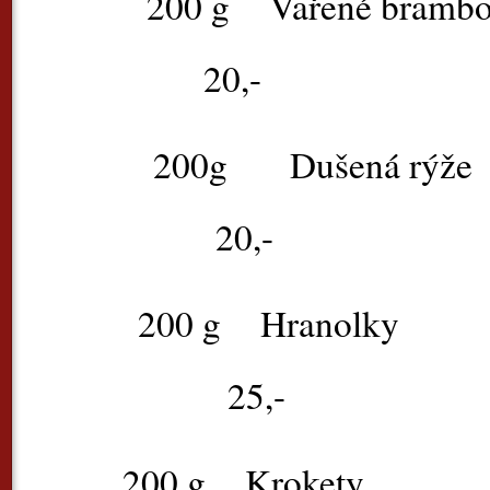
200 g
Vařené
20,-
200g Duš
20,-
200 g
Hra
25,-
200 g
Kro