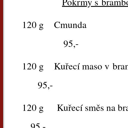
Pokrmy s bramb
120 g
Cm
95,-
120 g
Kuřecí maso
95,-
120 g
Kuřecí směs n
95,-