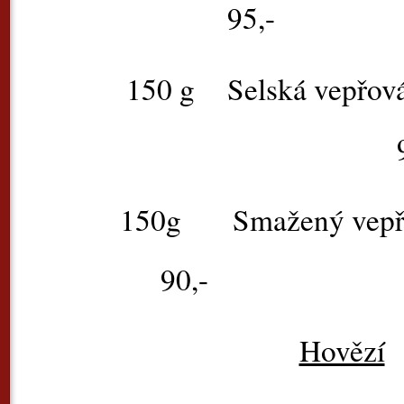
95,-
150 g
Selská vepřov
9
150g Smažený v
90,-
Hovězí