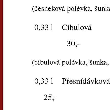
(česneková polévka, šunka
0,33 l
Cib
30,-
(cibulová polévka, šunka
0,33 l
Přesnídávko
25,-