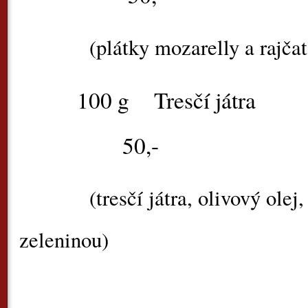
(plátky mozarelly a rajča
100 g
Tresč
50,-
(tresčí játra, olivový olej
zeleninou)