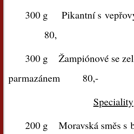
300 g
Pikantní s v
80,
300 g
Žampiónové se ze
parmazánem
80,-
Speciality
200 g
Moravská směs s 