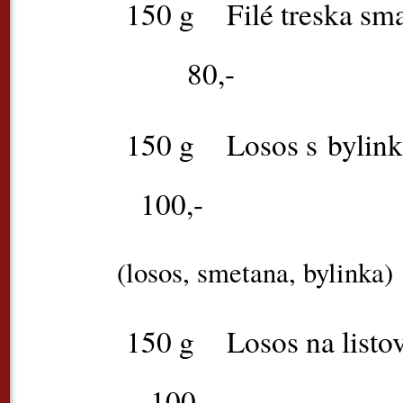
1
50 g
Filé tre
80,-
150 g
Losos s byl
100,-
(losos, smetana, bylinka)
150 g
Losos na l
100,-