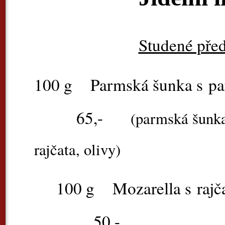
Studené pře
100 g
Parmská šunka
65,-
(parmská šunka
rajčata, olivy)
100 g
Mozarell
50,-