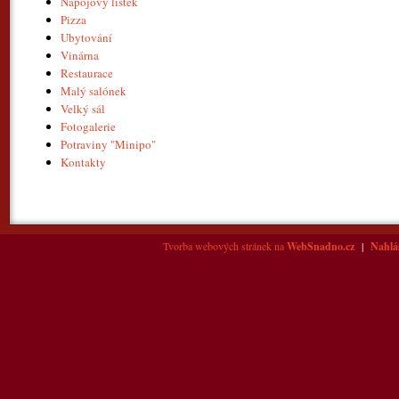
Nápojový lístek
Pizza
Ubytování
Vinárna
Restaurace
Malý salónek
Velký sál
Fotogalerie
Potraviny "Minipo"
Kontakty
Tvorba webových stránek na
WebSnadno.cz
|
Nahlás