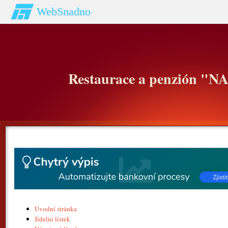
WebSnadno
Restaurace a penzión "
Úvodní stránka
Jídelní lístek