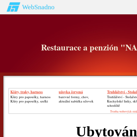
WebSnadno
Restaurace a penzión "
Kšíry, traky, harness
užovka červená
Truhlářství - Stolař
Kširy pro papoušky, harness
barevné formy, chov,
Truhlářství - Stolařst
Kšíry pro papoušky, szelki
aktuální nabídka užovek
Kuchyňské linky, skř
schodiště
Tvorba webových strá
Ubytován