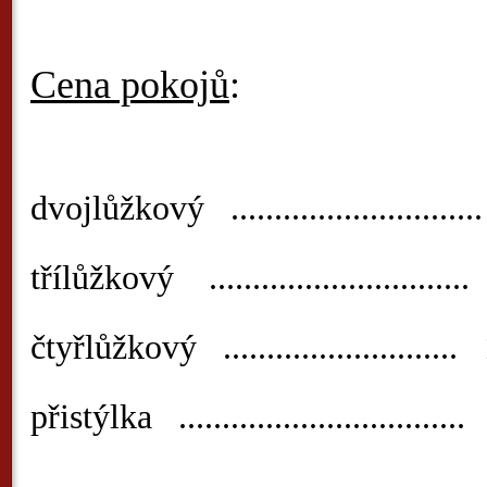
Cena pokojů
:
dvojlůžkový ............................
třílůžkový ............................
čtyřlůžkový ..........................
přistýlka ...............................