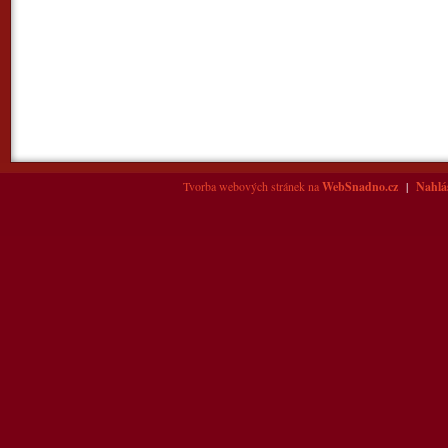
Tvorba webových stránek na
WebSnadno.cz
|
Nahlás