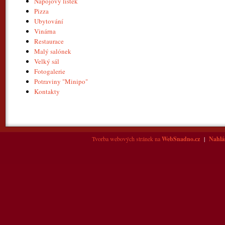
Nápojový lístek
Pizza
Ubytování
Vinárna
Restaurace
Malý salónek
Velký sál
Fotogalerie
Potraviny "Minipo"
Kontakty
Tvorba webových stránek na
WebSnadno.cz
|
Nahlás