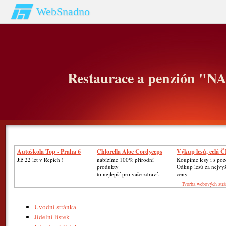
WebSnadno
Restaurace a penzión "
Autoškola Top - Praha 6
Chlorella Aloe Cordyceps
Výkup lesů, celá 
Již 22 let v Řepích !
nabízíme 100% přírodní
Koupíme lesy i s po
produkty
Odkup lesů za nejvy
to nejlepší pro vaše zdraví.
ceny.
Tvorba webových strá
Úvodní stránka
Jídelní lístek